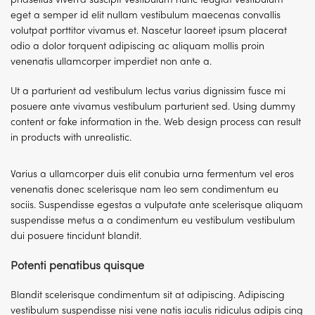
phasellus viverra suscipit vestibulum nunc feugiat vestibulum
eget a semper id elit nullam vestibulum maecenas convallis
volutpat porttitor vivamus et. Nascetur laoreet ipsum placerat
odio a dolor torquent adipiscing ac aliquam mollis proin
venenatis ullamcorper imperdiet non ante a.
Ut a parturient ad vestibulum lectus varius dignissim fusce mi
posuere ante vivamus vestibulum parturient sed. Using dummy
content or fake information in the. Web design process can result
in products with unrealistic.
Varius a ullamcorper duis elit conubia urna fermentum vel eros
venenatis donec scelerisque nam leo sem condimentum eu
sociis. Suspendisse egestas a vulputate ante scelerisque aliquam
suspendisse metus a a condimentum eu vestibulum vestibulum
dui posuere tincidunt blandit.
Potenti penatibus quisque
Blandit scelerisque condimentum sit at adipiscing. Adipiscing
vestibulum suspendisse nisi vene natis iaculis ridiculus adipis cing