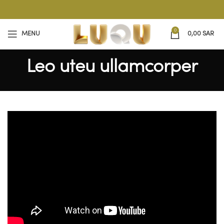
0
MENU
0,00
SAR
Leo uteu ullamcorper